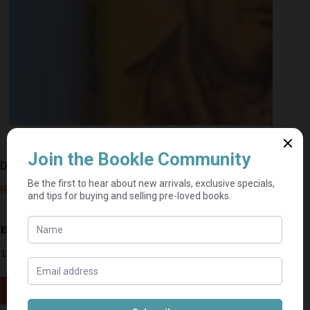
Dis My Mense Dié – Fanus Rautenbach
R
45,00
Estimated delivery: 2–9 business days
1 in stock
Add to cart