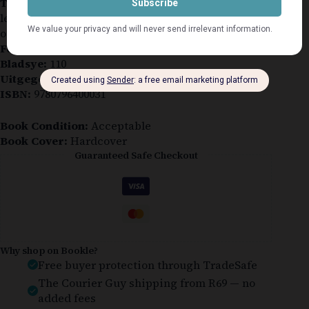
Toestand:
Redelik tot goed vir ouderdom. Boek is
leesbaar en volledig, maar die omslag wys
ouderdomsmerke, verkleuring en slytasie.
Formaat:
Hardeband met stofomslag
Bladsye:
110
Uitgegee:
1975 Uitgewery P.J. de Villiers
ISBN:
9780796400031
Book Condition:
Acceptable
Book Cover:
Hardcover
Guaranteed Safe Checkout
Why shop on Bookle?
Free buyer protection through TradeSafe
The Courier Guy shipping from R69 — no
added fees