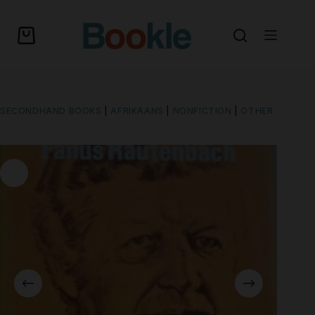
SECONDHAND BOOKS
|
AFRIKAANS
|
NONFICTION
|
OTHER