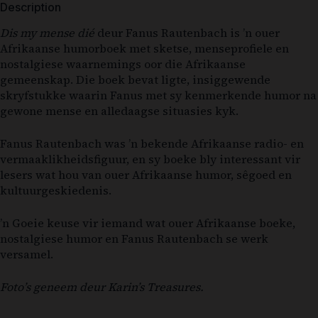
Description
Dis my mense dié
deur Fanus Rautenbach is ’n ouer
Afrikaanse humorboek met sketse, menseprofiele en
nostalgiese waarnemings oor die Afrikaanse
gemeenskap. Die boek bevat ligte, insiggewende
skryfstukke waarin Fanus met sy kenmerkende humor na
gewone mense en alledaagse situasies kyk.
Fanus Rautenbach was ’n bekende Afrikaanse radio- en
vermaaklikheidsfiguur, en sy boeke bly interessant vir
lesers wat hou van ouer Afrikaanse humor, sêgoed en
kultuurgeskiedenis.
’n Goeie keuse vir iemand wat ouer Afrikaanse boeke,
nostalgiese humor en Fanus Rautenbach se werk
versamel.
Foto’s geneem deur Karin’s Treasures.