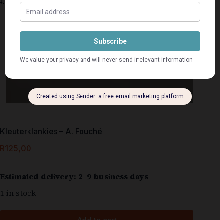
Kleuterklankies – A. Fouché
R
125,00
Estimated delivery: 2–9 business days
1 in stock
Add to cart