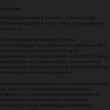
Description
Kleuterklankies
deur
A. Fouché
is ‘n skaars vintage
Afrikaanse kinderboek wat in 1938 deur
Nasionale Pers
uitgegee is.
As een van die vroeë publikasies uit die
ontwikkelingsjare van Afrikaanse kinderliteratuur bied
Kleuterklankies
‘n waardevolle blik op die
opvoedkundige en kulturele wêreld van sy tyd. Die boek
weerspieël die taal, leerbenadering en leesmateriaal
waarmee jong Afrikaanse kinders in die eerste helfte van
die twintigste eeu kennis gemaak het.
Vandag is
Kleuterklankies
nie net ‘n nostalgiese leesstuk
nie, maar ook ‘n betekenisvolle versamelitem vir
liefhebbers van Africana, historiese kinderboeke en
Suid-Afrikaanse literêre erfenis. ‘n Besonderse
toevoeging tot enige versameling van klassieke