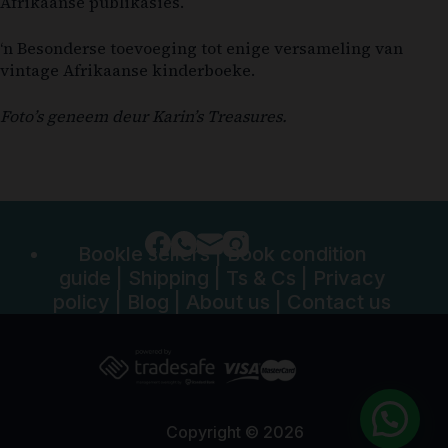
Afrikaanse publikasies.
‘n Besonderse toevoeging tot enige versameling van
vintage Afrikaanse kinderboeke.
Foto’s geneem deur Karin’s Treasures.
Bookle sellers
|
Book condition
guide
|
Shipping
|
Ts & Cs
|
Privacy
policy
|
Blog
|
About us
|
Contact us
Copyright © 2026