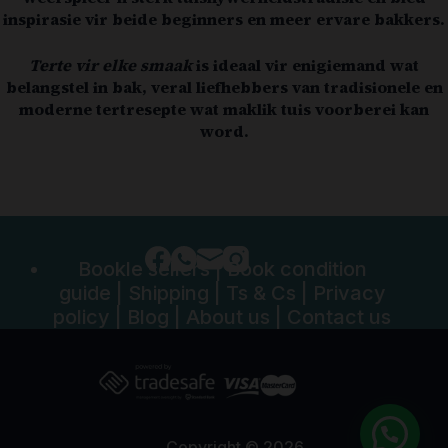
inspirasie vir beide beginners en meer ervare bakkers.
Terte vir elke smaak
is ideaal vir enigiemand wat
belangstel in bak, veral liefhebbers van tradisionele en
moderne tertresepte wat maklik tuis voorberei kan
word.
Bookle sellers
|
Book condition
guide
|
Shipping
|
Ts & Cs
|
Privacy
policy
|
Blog
|
About us
|
Contact us
Copyright © 2026