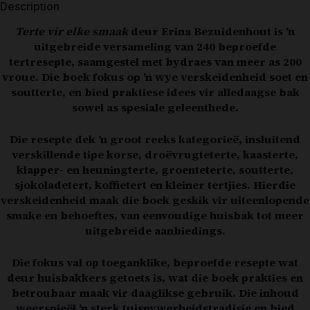
Description
Terte vir elke smaak
deur
Erina Bezuidenhout
is ’n
uitgebreide versameling van 240 beproefde
tertresepte, saamgestel met bydraes van meer as 200
vroue. Die boek fokus op ’n wye verskeidenheid soet en
soutterte, en bied praktiese idees vir alledaagse bak
sowel as spesiale geleenthede.
Die resepte dek ’n groot reeks kategorieë, insluitend
verskillende tipe korse, droëvrugteterte, kaasterte,
klapper- en heuningterte, groenteterte, soutterte,
sjokoladetert, koffietert en kleiner tertjies. Hierdie
verskeidenheid maak die boek geskik vir uiteenlopende
smake en behoeftes, van eenvoudige huisbak tot meer
uitgebreide aanbiedings.
Die fokus val op toeganklike, beproefde resepte wat
deur huisbakkers getoets is, wat die boek prakties en
betroubaar maak vir daaglikse gebruik. Die inhoud
weerspieël ’n sterk tuisnywerheidstradisie en bied