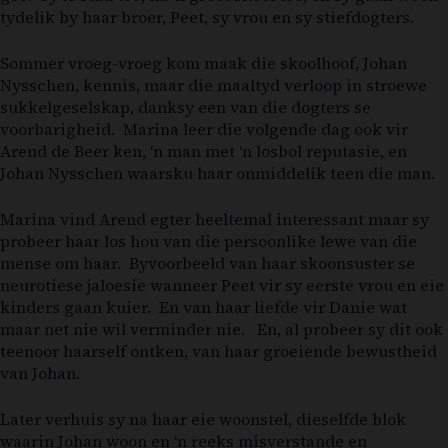
tydelik by haar broer, Peet, sy vrou en sy stiefdogters.
Sommer vroeg-vroeg kom maak die skoolhoof, Johan
Nysschen, kennis, maar die maaltyd verloop in stroewe
sukkelgeselskap, danksy een van die dogters se
voorbarigheid. Marina leer die volgende dag ook vir
Arend de Beer ken, ‘n man met ‘n losbol reputasie, en
Johan Nysschen waarsku haar onmiddelik teen die man.
Marina vind Arend egter heeltemal interessant maar sy
probeer haar los hou van die persoonlike lewe van die
mense om haar. Byvoorbeeld van haar skoonsuster se
neurotiese jaloesie wanneer Peet vir sy eerste vrou en eie
kinders gaan kuier. En van haar liefde vir Danie wat
maar net nie wil verminder nie. En, al probeer sy dit ook
teenoor haarself ontken, van haar groeiende bewustheid
van Johan.
Later verhuis sy na haar eie woonstel, dieselfde blok
waarin Johan woon en ‘n reeks misverstande en