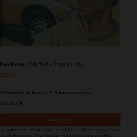
Reënboog In My Tuin – Engela Linde
R
20,00
Estimated delivery: 2–9 business days
1 in stock
Add to cart
In good condition for a used book. Cover might be
slightly worn. The former owner’s name or other