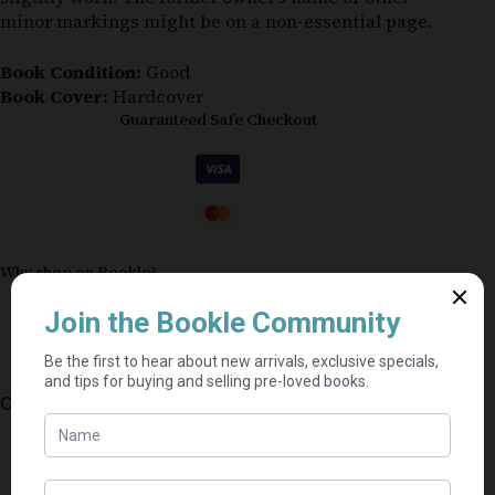
minor markings might be on a non-essential page.
Book Condition:
Good
Book Cover:
Hardcover
Guaranteed Safe Checkout
Why shop on Bookle?
Free buyer protection through TradeSafe
The Courier Guy shipping from R69 — no
added fees
Bundle books — one shipping fee per seller
Categories:
Romance
,
Afrikaans
,
Fiction
⭐⭐⭐⭐⭐
Mel's book shack