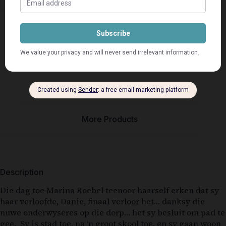
Description
Seller Info
More Products
Description
Die dag toe Marina Roebel teenoor haarself erken dat sy
haar verloofde, Danie, finaal verloor het… danksy die
nuwe onderwyseres op die dorp… het sy besluit om pad te
gee. Sy is stad toe, na ‘n groot skool toe, en sy gaan woon