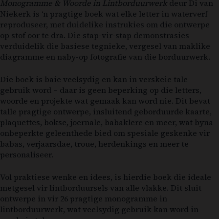
Monogramme & Woorde in Lintborduurwerk
deur Di van
Niekerk is ‘n pragtige boek wat elke letter in waterverf
reproduseer, met duidelike instrukies om die ontwerpe
op stof oor te dra. Die stap-vir-stap demonstrasies
verduidelik die basiese tegnieke, vergesel van maklike
diagramme en naby-op fotografie van die borduurwerk.
Die boek is baie veelsydig en kan in verskeie tale
gebruik word – daar is geen beperking op die letters,
woorde en projekte wat gemaak kan word nie. Dit bevat
talle pragtige ontwerpe, insluitend geborduurde kaarte,
plaquettes, bokse, joernale, babaklere en meer, wat byna
onbeperkte geleenthede bied om spesiale geskenke vir
babas, verjaarsdae, troue, herdenkings en meer te
personaliseer.
Vol praktiese wenke en idees, is hierdie boek die ideale
metgesel vir lintborduursels van alle vlakke. Dit sluit
ontwerpe in vir 26 pragtige monogramme in
lintborduurwerk, wat veelsydig gebruik kan word in