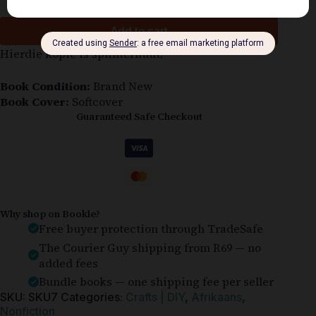
Add to cart
Hierdie kopie is splinternuut.
Book Condition:
Brand New
Book Cover:
Softcover
Guaranteed Safe Checkout
Why shop on Bookle?
Free buyer protection through TradeSafe
The Courier Guy shipping from R69 — no
added fees
Bundle books — one shipping fee per seller
SKU:
SKU7
Categories:
Crafts | DIY
,
Afrikaans
,
Nonfiction