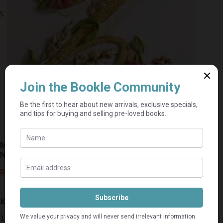
Monogramme & Woorde in Lintborduurwerk – Di van
Niekerk
R
373,77
R
415,31
Estimated delivery: 2–9 business days
1 in stock