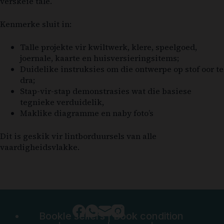
verskeie tale.
Kenmerke sluit in:
Talle projekte vir kwiltwerk, klere, speelgoed,
joernale, kaarte en huisversieringsitems;
Duidelike instruksies om die ontwerpe op stof oor te
dra;
Stap-vir-stap demonstrasies wat die basiese
tegnieke verduidelik,
Maklike diagramme en naby foto’s
Dit is geskik vir lintborduursels van alle
vaardigheidsvlakke.
Bookle sellers
|
Book condition