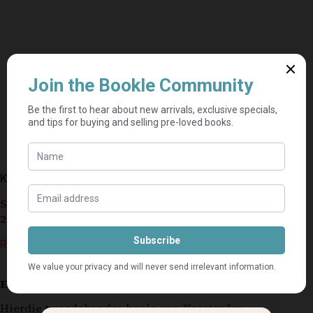
Koester Jou Kleuter – Ann Richardson
Seller currently on holiday until September 4,
2026.
R
40,00
Estimated delivery: 2–9 business days
Hierdie tweedehandse kopie van
Koester Jou