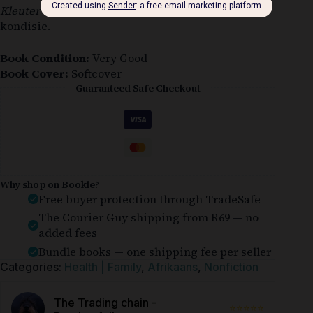
Kleuter
deur Ann Richardson is in baie goeie
kondisie.
Book Condition:
Very Good
Book Cover:
Softcover
Guaranteed Safe Checkout
Why shop on Bookle?
Free buyer protection through TradeSafe
The Courier Guy shipping from R69 — no
added fees
Bundle books — one shipping fee per seller
Categories:
Health | Family
,
Afrikaans
,
Nonfiction
The Trading chain -
⭐⭐⭐⭐⭐