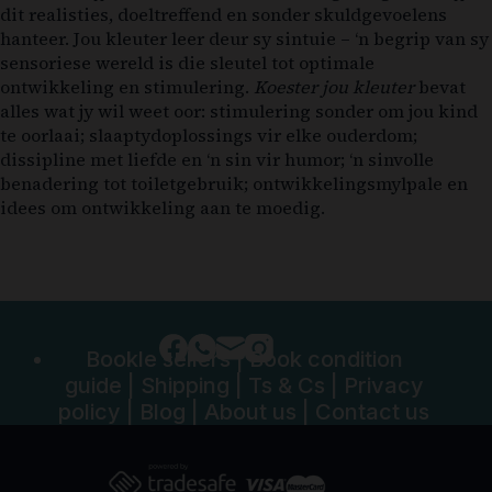
dit realisties, doeltreffend en sonder skuldgevoelens
hanteer. Jou kleuter leer deur sy sintuie – ‘n begrip van sy
sensoriese wereld is die sleutel tot optimale
ontwikkeling en stimulering.
Koester jou kleuter
bevat
alles wat jy wil weet oor: stimulering sonder om jou kind
te oorlaai; slaaptydoplossings vir elke ouderdom;
dissipline met liefde en ‘n sin vir humor; ‘n sinvolle
benadering tot toiletgebruik; ontwikkelingsmylpale en
idees om ontwikkeling aan te moedig.
Bookle sellers
|
Book condition
guide
|
Shipping
|
Ts & Cs
|
Privacy
policy
|
Blog
|
About us
|
Contact us