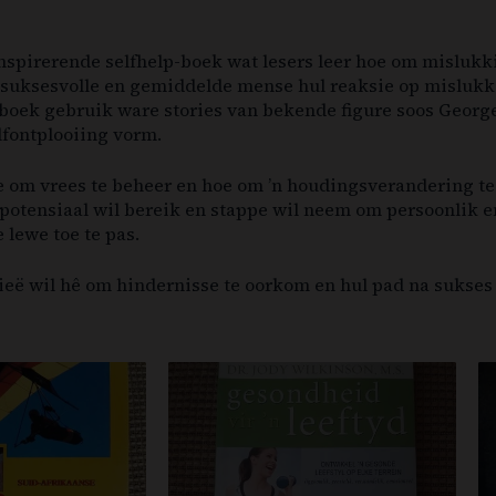
inspirerende selfhelp-boek wat lesers leer hoe om mislukki
n suksesvolle en gemiddelde mense hul reaksie op mislukk
e boek gebruik ware stories van bekende figure soos Geor
lfontplooiing vorm.
 om vrees te beheer en hoe om ’n houdingsverandering t
e potensiaal wil bereik en stappe wil neem om persoonlik 
 lewe toe te pas.
gieë wil hê om hindernisse te oorkom en hul pad na sukses 