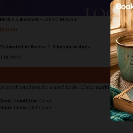
Misluk Suksesvol – John C Maxwell
R
50,00
Estimated delivery: 2–9 business days
1 in stock
In good condition for a used book. Minor markings might 
Book Condition:
Good
Book Cover:
Softcover