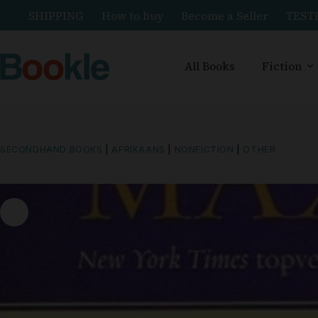
SHIPPING
How to buy
Become a Seller
TEST
All Books
Fiction
SECONDHAND BOOKS
|
AFRIKAANS
|
NONFICTION
|
OTHER