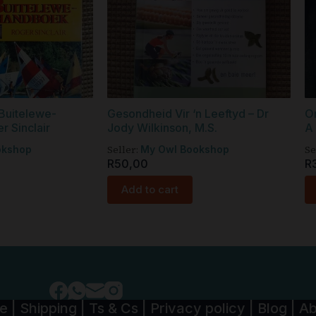
Buitelewe-
Gesondheid Vir ‘n Leeftyd – Dr
O
 Sinclair
Jody Wilkinson, M.S.
A
Seller:
Se
okshop
My Owl Bookshop
R
50,00
R
Add to cart
de
|
Shipping
|
Ts & Cs
|
Privacy policy
|
Blog
|
Ab