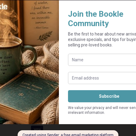
Add to cart
be on a non-essential page. Cover might be slightly worn
Guaranteed Safe Checkout