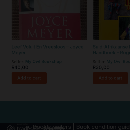
Leef Voluit En Vreesloos – Joyce
Suid-Afrikaanse 
Meyer
Handboek – Roger
Seller:
Seller:
My Owl Bookshop
My Owl Bo
R
40,00
R
30,00
Add to cart
Add to cart
Bookle sellers
|
Book condition gui