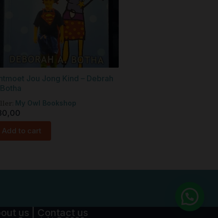
ntmoet Jou Jong Kind – Debrah
 Botha
ller:
My Owl Bookshop
30,00
Add to cart
out us
|
Contact us