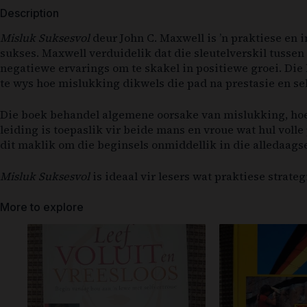
Description
Misluk Suksesvol
deur John C. Maxwell is ’n praktiese en 
sukses. Maxwell verduidelik dat die sleutelverskil tusse
negatiewe ervarings om te skakel in positiewe groei. Di
te wys hoe mislukking dikwels die pad na prestasie en se
Die boek behandel algemene oorsake van mislukking, hoe
leiding is toepaslik vir beide mans en vroue wat hul voll
dit maklik om die beginsels onmiddellik in die alledaagse
Misluk Suksesvol
is ideaal vir lesers wat praktiese strate
More to explore