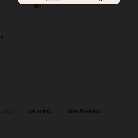
es
iption
Seller Info
More Products