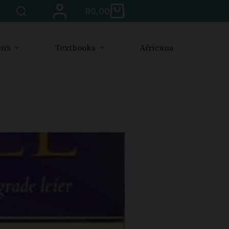
R
0,00
n’s
Textbooks
Africana