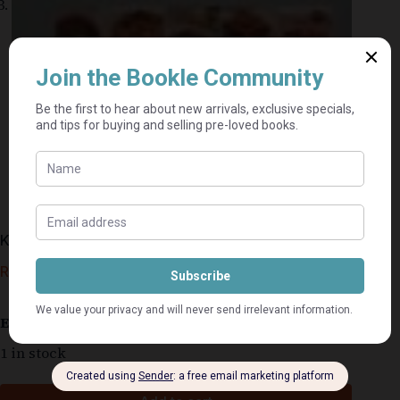
Kook Met Blikkies En Pakkies – Deona Tait
R
125,00
Estimated delivery: 2–9 business days
1 in stock