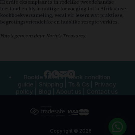
Hierdie eksemplaar is in redelike tweedehandse
toestand en bly ’n nuttige toevoeging tot ’n Afrikaanse
kookboekversameling, veral vir lesers wat praktiese,
begrotingsvriendelike en huislike resepte verkies.
Foto’s geneem deur Karin’s Treasures.
Bookle sellers
|
Book condition
guide
|
Shipping
|
Ts & Cs
|
Privacy
policy
|
Blog
|
About us
|
Contact us
Copyright © 2026