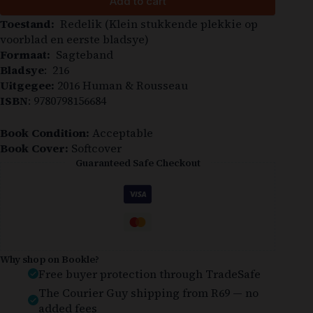
Add to cart
Toestand:
Redelik (Klein stukkende plekkie op
voorblad en eerste bladsye)
Formaat:
Sagteband
Bladsye
: 216
Uitgegee:
2016 Human & Rousseau
ISBN
: 9780798156684
Book Condition:
Acceptable
Book Cover:
Softcover
Guaranteed Safe Checkout
Why shop on Bookle?
Free buyer protection through TradeSafe
The Courier Guy shipping from R69 — no
added fees