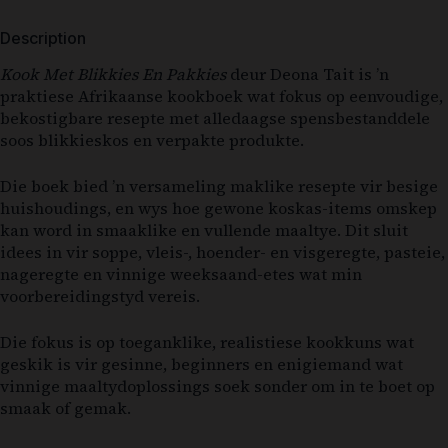
Description
Kook Met Blikkies En Pakkies
deur
Deona Tait
is ’n
praktiese Afrikaanse kookboek wat fokus op eenvoudige,
bekostigbare resepte met alledaagse spensbestanddele
soos blikkieskos en verpakte produkte.
Die boek bied ’n versameling maklike resepte vir besige
huishoudings, en wys hoe gewone koskas-items omskep
kan word in smaaklike en vullende maaltye. Dit sluit
idees in vir soppe, vleis-, hoender- en visgeregte, pasteie,
nageregte en vinnige weeksaand-etes wat min
voorbereidingstyd vereis.
Die fokus is op toeganklike, realistiese kookkuns wat
geskik is vir gesinne, beginners en enigiemand wat
vinnige maaltydoplossings soek sonder om in te boet op
smaak of gemak.