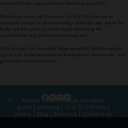
haar met hulle ongenaakbare houding wegdryf?
Karen leer egter op Duinesee dat die Duineseërs in
vername mense se oë eenvoudige waardes het, maar dat
hulle ryk van gees is omdat hulle die resep vir
naasteliefde reg gelees en verstaan het.
Nita Griessel se boeiende diep menslike liefdesverhaal,
Karen van Duinesee
hoort in Romankeur, tussen ons heel
gewildste uitsoekromans.
Bookle sellers
|
Book condition
guide
|
Shipping
|
Ts & Cs
|
Privacy
policy
|
Blog
|
About us
|
Contact us