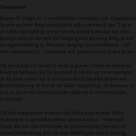
Description
Karen de Jongh is ‘n aantreklike, verfynde, ryk standsnooi
in wie se lewe daar oënskynlik niks ontbreek nie. Tog is
sy sielsongelukkig toe sy tot die besef kom dat die elite
kringe waarin die ryk De Jongh gesin beweeg leeg, koud
en oppervlakkig is. Warmte, begrip en huislikheid – dit
wat essensieel is – ontbreek ook geheel en al in hul gesin.
Op die koop toe word sy deur ‘n goeie vriend bedrieg en
moet sy uitvind dat hy getroud is en dat sy vrou swanger
is. In haar soeke na ‘n eie indentiteit besluit Karen om
heeltemal weg te breek uit haar omgewing. Sy aanvaar ‘n
pos as hoof van ‘n eenmanskooltjie op ‘n vissersdorpie,
Duinesee.
Uit die staanspoor koester die stil forsgeboude Wald
Hofmeyer ‘n openlike afkeer teenoor haar – waarom?
Gaan die res van Duinesee se gemeenskap van wie sy
soveel teëkanting kry, en wat Wald byna slaafs navolg,