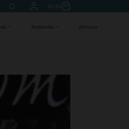
R
0,00
n’s
Textbooks
Africana