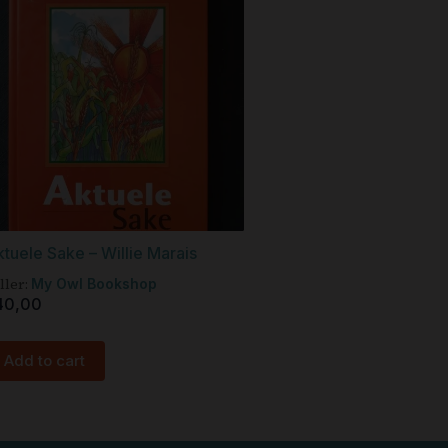
tuele Sake – Willie Marais
ller:
My Owl Bookshop
40,00
Add to cart