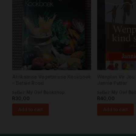
Afrikaanse Vegetariese Kookboek
Wenplan Vir Jou
– Betsie Rood
Jannie Putter
Seller:
Seller:
My Owl Bookshop
My Owl Bo
R
30,00
R
40,00
Add to cart
Add to cart