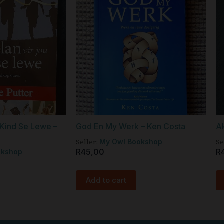
 Kind Se Lewe –
God En My Werk – Ken Costa
Ak
Seller:
Se
My Owl Bookshop
R
45,00
R
okshop
Add to cart