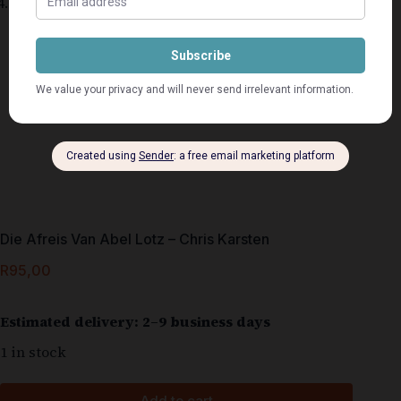
Die Afreis Van Abel Lotz – Chris Karsten
R
95,00
Estimated delivery: 2–9 business days
1 in stock
Add to cart