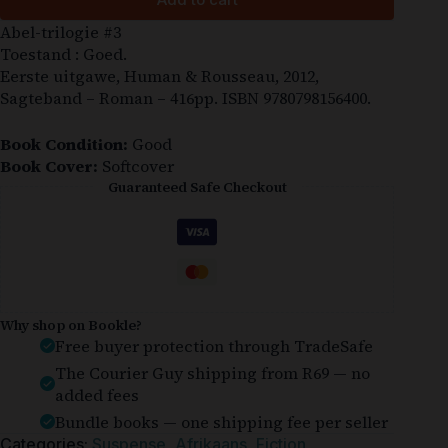
Abel-trilogie #3
Toestand : Goed.
Eerste uitgawe, Human & Rousseau, 2012,
Sagteband – Roman – 416pp. ISBN 9780798156400.
Book Condition:
Good
Book Cover:
Softcover
Guaranteed Safe Checkout
Why shop on Bookle?
Free buyer protection through TradeSafe
The Courier Guy shipping from R69 — no
added fees
Bundle books — one shipping fee per seller
Categories:
Suspense
,
Afrikaans
,
Fiction