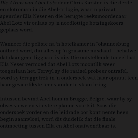
Die Afreis van Abel Lotz
deur Chris Karsten is die derde
en slotroman in die Abel-trilogie, waarin privaat
speurder Ella Neser en die berugte reeksmoordenaar
Abel Lotz vir oulaas op ‘n noodlottige botsingskoers
geplaas word.
Wanneer die polisie na ‘n hotelkamer in Johannesburg
ontbied word, dui alles op ‘n grusame misdaad – behalwe
dat daar geen liggaam is nie. Die ontstellende toneel laat
Ella Neser vermoed dat Abel Lotz moontlik weer
toegeslaan het. Terwyl sy die raaisel probeer ontrafel,
word sy teruggetrek in ‘n ondersoek wat haar opnuut teen
haar gevaarlikste teenstander te staan bring.
Intussen bevind Abel hom in Brugge, België, waar hy sy
obsessiewe en sinistere planne voortsit. Soos die
ondersoek vorder en die leidrade oor kontinente heen
begin saamvloei, word dit duidelik dat die finale
ontmoeting tussen Ella en Abel onafwendbaar is.