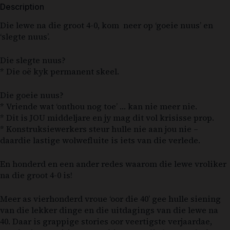
Description
Die lewe na die groot 4-0, kom neer op ‘goeie nuus’ en
‘slegte nuus’.
Die slegte nuus?
* Die oë kyk permanent skeel.
Die goeie nuus?
* Vriende wat ‘onthou nog toe’ … kan nie meer nie.
* Dit is JOU middeljare en jy mag dit vol krisisse prop.
* Konstruksiewerkers steur hulle nie aan jou nie –
daardie lastige wolwefluite is iets van die verlede.
En honderd en een ander redes waarom die lewe vroliker
na die groot 4-0 is!
Meer as vierhonderd vroue ‘oor die 40’ gee hulle siening
van die lekker dinge en die uitdagings van die lewe na
40. Daar is grappige stories oor veertigste verjaardae,