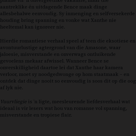
aantreklike én uitdagende Bence maak dinge
allesbehalwe eenvoudig. Sy inmenging en selfversekerde
houding bring spanning en vonke wat Xanthe nie
heeltemal kan ignoreer nie.
Hierdie romantiese verhaal speel af teen die eksotiese en
avontuurlustige agtergrond van die Amasone, waar
jaloesie, misverstande en onverwags ontluikende
gevoelens mekaar afwissel. Wanneer Bence se
onverskilligheid daartoe lei dat Xanthe haar kamera
verloor, moet sy noodgedwonge op hom staatmaak – en
ontdek dat dinge nooit so eenvoudig is soos dit op die oog
af lyk nie.
Vuurvliegie
is ’n ligte, meesleurende liefdesverhaal wat
ideaal is vir lesers wat hou van romanse vol spanning,
misverstande en tropiese flair.