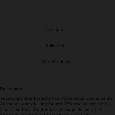
Description
Seller Info
More Products
Description
Vuurvliegie
deur Frenette van Wyk neem jou saam na die
Amasone, waar die jong fotograaf Xanthe heenreis om
haar vriendin se troufoto’s vas te vang. Sy het groot
planne vir ’n onvergeetlike vakansie, maar die