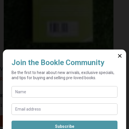
Vuurvliegie – Frenette van Wyk
R
25,00
Estimated delivery: 2–9 business days
1 in stock
Add to cart