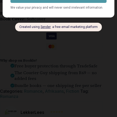
Romanza, baie goeie toestand.
Book Condition:
Very Good
Book Cover:
Softcover
Guaranteed Safe Checkout
Why shop on Bookle?
Free buyer protection through TradeSafe
The Courier Guy shipping from R69 — no
added fees
Bundle books — one shipping fee per seller
Categories:
Romance
,
Afrikaans
,
Fiction
Tag:
Romanza
⭐⭐⭐⭐⭐
LekkerLees