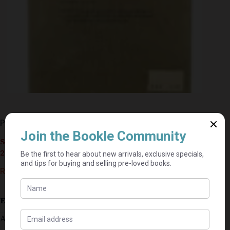
Piet-My-Vrou En Nagspel – Chris Barnard
Seller currently on holiday until September 4,
2026.
R
40,00
Estimated delivery: 2–9 business days
A softcover copy in good condition.