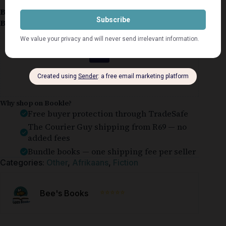
Book Condition:
Good
Book Cover:
Softcover
Guaranteed Safe Checkout
Why shop on Bookle?
Free buyer protection through TradeSafe
The Courier Guy shipping from R69 — no
added fees
Bundle books — one shipping fee per seller
Categories:
Other
,
Afrikaans
,
Fiction
⭐⭐⭐⭐⭐
Bee's Books