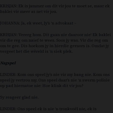
KRISJAN: Ek is jammer om dit vir jou te moet se, maar ek
baklei vir meer as net vir jou.
JOHANNA: Ja, ek weet, Jy’s ‘n advokaat –
KRISJAN: Vererg hom. Dit gaan nie daaroor nie! Ek baklei
vir die reg om naief te wees. Soos jy was. Vir die reg om
om te gee. Dis hoekom jy in hierdie gernors is. Omdat jy
vergeet het die wêreld is ‘n siek plek.
Nagspel
LINDER: Kom ons speel jy’s nie vir my bang nie. Kom ons
speel jy vertrou my. Ons speel daar’s nie ‘n swerm polisie
op pad hiernatoe nie: Hoe klink dit vir jou?
Sy reageer glad nie.
LINDER: Ons speel ek is nie ‘n tronkvoël nie, ek is