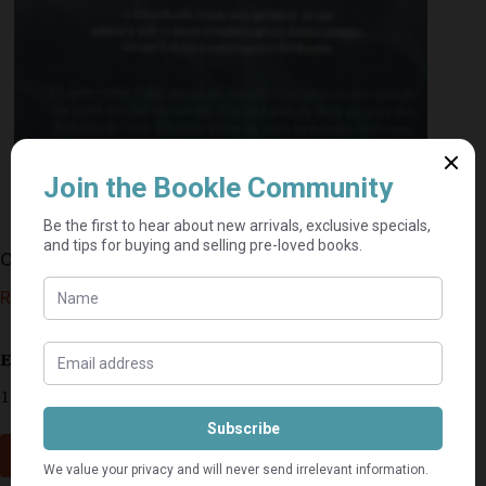
Onder Water – Henda Olivier
R
70,00
Estimated delivery: 2–9 business days
1 in stock
Add to cart