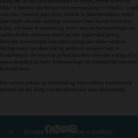
daagliks in die skoolswembad te oefen. Swem word vir
haar ’n manier om beheer en ontsnapping te vind in ’n tyd
van rou. Twintig jaar later, steeds in Bloemfontein, word
haar lewe skielik ontwrig wanneer haar beste vriendin,
Lena, vir haar ’n nuusberig stuur wat ou herinneringe en
onderdrukte emosies weer na die oppervlak bring.
Hierdie onverwagte herontmoeting met haar verlede
dwing haar om alles wat sy probeer vergeet het, te
konfronteer. So word sy gekonfronteer met die vraag of sy
gaan wegdryf in haar herinneringe of uiteindelik daaruit
kan opstaan.
Die roman fokus op verwerking van verlies, emosionele
herstel en die krag van konfrontasie met die verlede.
Bookle sellers
|
Book condition