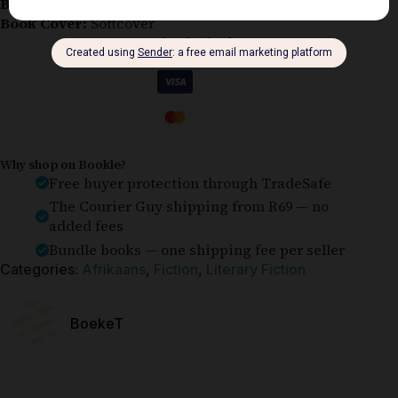
Book Condition:
Like New
Book Cover:
Softcover
Guaranteed Safe Checkout
Why shop on Bookle?
Free buyer protection through TradeSafe
The Courier Guy shipping from R69 — no
added fees
Bundle books — one shipping fee per seller
Categories:
Afrikaans
,
Fiction
,
Literary Fiction
BoekeT