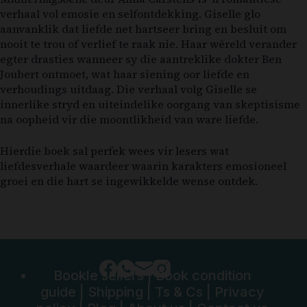
verhaal vol emosie en selfontdekking. Giselle glo
aanvanklik dat liefde net hartseer bring en besluit om
nooit te trou of verlief te raak nie. Haar wêreld verander
egter drasties wanneer sy die aantreklike dokter Ben
Joubert ontmoet, wat haar siening oor liefde en
verhoudings uitdaag. Die verhaal volg Giselle se
innerlike stryd en uiteindelike oorgang van skeptisisme
na oopheid vir die moontlikheid van ware liefde.
Hierdie boek sal perfek wees vir lesers wat
liefdesverhale waardeer waarin karakters emosioneel
groei en die hart se ingewikkelde wense ontdek.
Bookle sellers
|
Book condition
guide
|
Shipping
|
Ts & Cs
|
Privacy