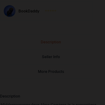
⭐⭐⭐⭐⭐
BookDaddy
Description
Seller Info
More Products
Description
Middernagsoene
deur Alma Carstens is ’n romantiese