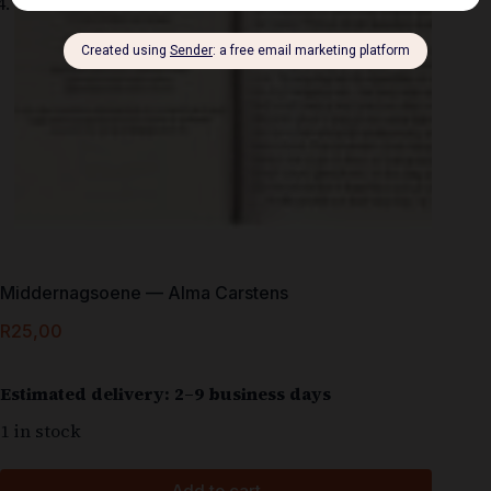
Middernagsoene — Alma Carstens
R
25,00
Estimated delivery: 2–9 business days
1 in stock
Add to cart