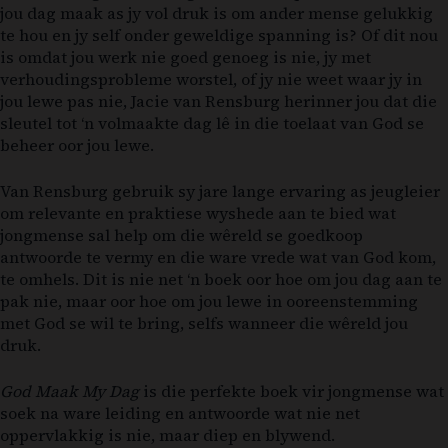
jou dag maak as jy vol druk is om ander mense gelukkig
te hou en jy self onder geweldige spanning is? Of dit nou
is omdat jou werk nie goed genoeg is nie, jy met
verhoudingsprobleme worstel, of jy nie weet waar jy in
jou lewe pas nie, Jacie van Rensburg herinner jou dat die
sleutel tot ‘n volmaakte dag lê in die toelaat van God se
beheer oor jou lewe.
Van Rensburg gebruik sy jare lange ervaring as jeugleier
om relevante en praktiese wyshede aan te bied wat
jongmense sal help om die wêreld se goedkoop
antwoorde te vermy en die ware vrede wat van God kom,
te omhels. Dit is nie net ‘n boek oor hoe om jou dag aan te
pak nie, maar oor hoe om jou lewe in ooreenstemming
met God se wil te bring, selfs wanneer die wêreld jou
druk.
God Maak My Dag
is die perfekte boek vir jongmense wat
soek na ware leiding en antwoorde wat nie net
oppervlakkig is nie, maar diep en blywend.