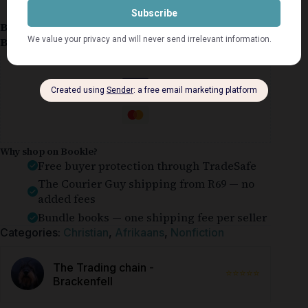
Book Condition:
Like New
Book Cover:
Softcover
Guaranteed Safe Checkout
Why shop on Bookle?
Free buyer protection through TradeSafe
The Courier Guy shipping from R69 — no
added fees
Bundle books — one shipping fee per seller
Categories:
Christian
,
Afrikaans
,
Nonfiction
The Trading chain -
⭐⭐⭐⭐⭐
Brackenfell