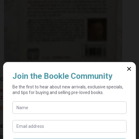
God Maak My Dag – Jacie Van Rensburg
Seller currently on holiday until September 4,
2026.
R
50,00
Estimated delivery: 2–9 business days
Hierdie kopie is soos nuut.