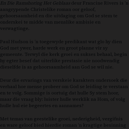
En Die Ramshoring Het Geblaas
deur
Francine Rivers
is ’n
aangrypende Christelike roman oor geloof,
gehoorsaamheid en die uitdaging om God se stem te
onderskei te midde van menslike ambisie en
verwagtinge.
Paul Hudson is ’n toegewyde predikant wat glo hy dien
God met ywer, harde werk en groot planne vir sy
gemeente. Terwyl die kerk groei en sukses behaal, begin
hy egter besef dat uiterlike prestasie nie noodwendig
dieselfde is as gehoorsaamheid aan God se wil nie.
Deur die ervarings van verskeie karakters ondersoek die
verhaal hoe mense probeer om God se leiding te verstaan
en te volg. Sommige is oortuig dat hulle Sy stem hoor,
maar die vraag bly: luister hulle werklik na Hom, of volg
hulle hul eie begeertes en aannames?
Met temas van geestelike groei, nederigheid, vergifnis
en ware geloof bied hierdie roman ’n kragtige besinning