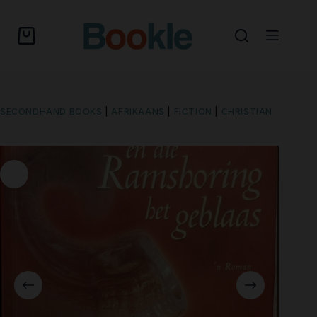
SECONDHAND BOOKS
|
AFRIKAANS
|
FICTION
|
CHRISTIAN