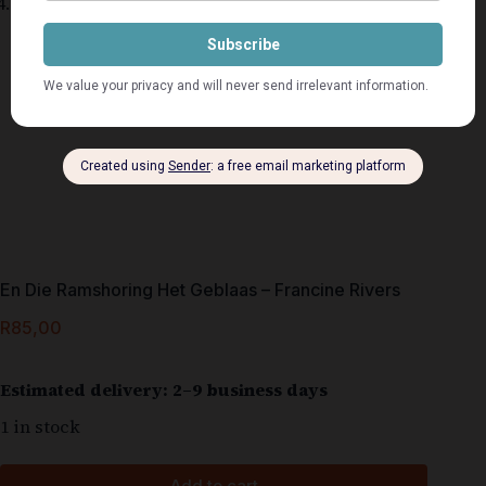
En Die Ramshoring Het Geblaas – Francine Rivers
R
85,00
Estimated delivery: 2–9 business days
1 in stock
Add to cart