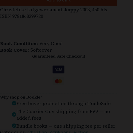
Christelike Uitgewersmaatskappy 2003, 450 bls.
ISBN 9781868299720
Book Condition:
Very Good
Book Cover:
Softcover
Guaranteed Safe Checkout
Why shop on Bookle?
Free buyer protection through TradeSafe
The Courier Guy shipping from R69 — no
added fees
Bundle books — one shipping fee per seller
Categories:
Christian
,
Afrikaans
,
Fiction