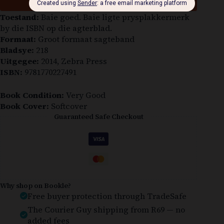
Add to cart
Toestand:
Baie goed. Baie ligte prysplakkermerk
by die ISBN op die agterblad.
Formaat:
Groot formaat sagteband
Bladsye:
218
Uitgegee:
2014, Zebra Press
ISBN:
9781770227491
Book Condition:
Very Good
Book Cover:
Softcover
Guaranteed Safe Checkout
Why shop on Bookle?
Free buyer protection through TradeSafe
The Courier Guy shipping from R69 — no
added fees