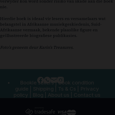
verwyder kon word sonder risiko van skade aan die boek
nie.
Hierdie boek is ideaal vir lesers en versamelaars wat
belangstel in Afrikaanse musiekgeskiedenis, Suid-
Afrikaanse vermaak, bekende plaaslike figure en
geïllustreerde biografiese publikasies.
Foto’s geneem deur Karin’s Treasures.
Bookle sellers
|
Book condition
guide
|
Shipping
|
Ts & Cs
|
Privacy
policy
|
Blog
|
About us
|
Contact us