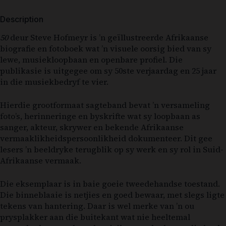
Description
50
deur
Steve Hofmeyr
is ’n geïllustreerde Afrikaanse
biografie en fotoboek wat ’n visuele oorsig bied van sy
lewe, musiekloopbaan en openbare profiel. Die
publikasie is uitgegee om sy 50ste verjaardag en 25 jaar
in die musiekbedryf te vier.
Hierdie grootformaat sagteband bevat ’n versameling
foto’s, herinneringe en byskrifte wat sy loopbaan as
sanger, akteur, skrywer en bekende Afrikaanse
vermaaklikheidspersoonlikheid dokumenteer. Dit gee
lesers ’n beeldryke terugblik op sy werk en sy rol in Suid-
Afrikaanse vermaak.
Die eksemplaar is in baie goeie tweedehandse toestand.
Die binneblaaie is netjies en goed bewaar, met slegs ligte
tekens van hantering. Daar is wel merke van ’n ou
prysplakker aan die buitekant wat nie heeltemal