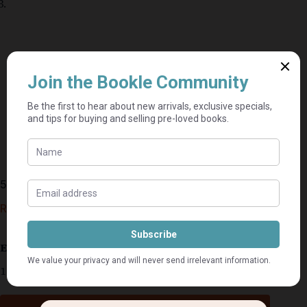
50 – Steve Hofmeyr
R
175,00
Estimated delivery: 2–9 business days
1 in stock