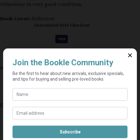
Otherwise in very good condition.
Book Cover:
Softcover
Guaranteed Safe Checkout
Why shop on Bookle?
Free buyer protection through TradeSafe
The Courier Guy shipping from R69 — no
added fees
Bundle books — one shipping fee per seller
Categories:
Teen | YA
,
Afrikaans
,
Children's Books
BoekeT