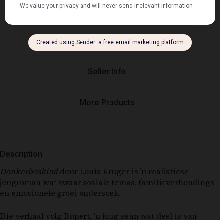
Description
Seller Info
More Products
Description
Donkerboskind
deur Louis Kruger is ’n realistiese
jeugroman wat swaar sosiale temas, familieverhoudings
en emosionele groei ondersoek.
Die verhaal volg Rupert, ’n jong seun wat deel is van