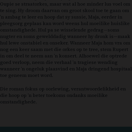
Oupie se straatorkes, maar wat al hoe minder lus voel om
te sing. Hy droom daarvan om groot skool toe te gaan om
’n ambag te leer en hoop dat sy sussie, Maja, eerder in
pleegsorg geplaas kan word weens hul moeilike huislike
omstandighede. Hul pa se wisselende gedrag—soms
nugter en soms gewelddadig wanneer hy dronk is—maak
hul lewe onstabiel en onseker. Wanneer Maja hom vra om
nog een keer saam met die orkes op te tree, stem Rupert
in om deel te neem aan ’n konsert. Alhoewel die optrede
goed verloop, neem die verhaal ’n tragiese wending
wanneer ’n ongeluk plaasvind en Maja dringend hospitaal
toe geneem moet word.
Die roman fokus op oorlewing, verantwoordelikheid en
die hoop op ’n beter toekoms ondanks moeilike
omstandighede.